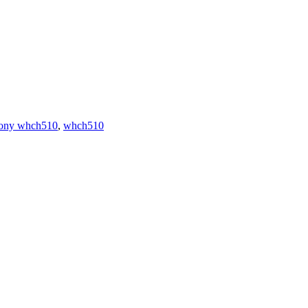
ony whch510
,
whch510