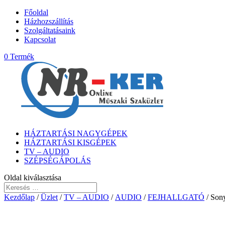
Főoldal
Házhozszállítás
Szolgáltatásaink
Kapcsolat
0 Termék
HÁZTARTÁSI NAGYGÉPEK
HÁZTARTÁSI KISGÉPEK
TV – AUDIO
SZÉPSÉGÁPOLÁS
Oldal kiválasztása
Kezdőlap
/
Üzlet
/
TV – AUDIO
/
AUDIO
/
FEJHALLGATÓ
/ Son