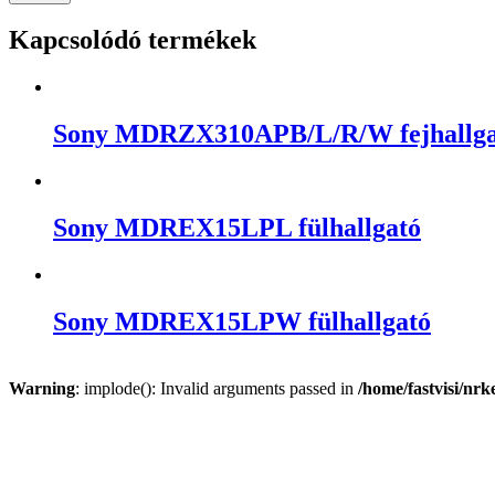
Kapcsolódó termékek
Sony MDRZX310APB/L/R/W fejhallga
Sony MDREX15LPL fülhallgató
Sony MDREX15LPW fülhallgató
Warning
: implode(): Invalid arguments passed in
/home/fastvisi/nr