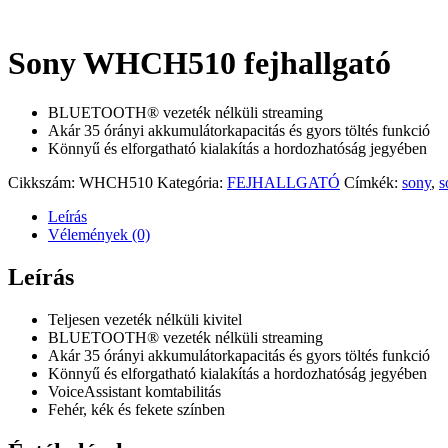
Sony WHCH510 fejhallgató
BLUETOOTH® vezeték nélküli streaming
Akár 35 órányi akkumulátorkapacitás és gyors töltés funkció
Könnyű és elforgatható kialakítás a hordozhatóság jegyében
Cikkszám:
WHCH510
Kategória:
FEJHALLGATÓ
Címkék:
sony
,
s
Leírás
Vélemények (0)
Leírás
Teljesen vezeték nélküli kivitel
BLUETOOTH® vezeték nélküli streaming
Akár 35 órányi akkumulátorkapacitás és gyors töltés funkció
Könnyű és elforgatható kialakítás a hordozhatóság jegyében
VoiceAssistant komtabilitás
Fehér, kék és fekete színben