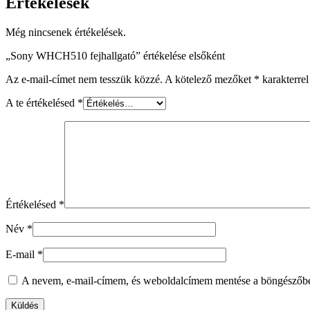
Értékelések
Még nincsenek értékelések.
„Sony WHCH510 fejhallgató” értékelése elsőként
Az e-mail-címet nem tesszük közzé.
A kötelező mezőket
*
karakterrel
A te értékelésed
*
Értékelésed
*
Név
*
E-mail
*
A nevem, e-mail-címem, és weboldalcímem mentése a böngészőb