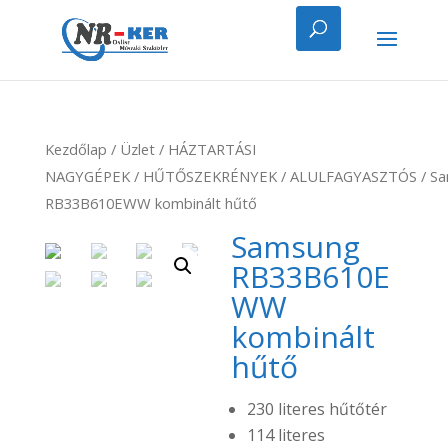
Kezdőlap
/
Üzlet
/
HÁZTARTÁSI
NAGYGÉPEK
/
HŰTŐSZEKRÉNYEK
/
ALULFAGYASZTÓS
/ S
RB33B610EWW kombinált hűtő
Samsung
RB33B610E
WW
kombinált
hűtő
230 literes hűtőtér
114 literes