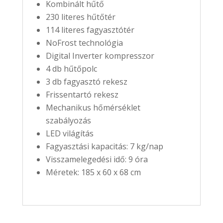
Kombinált hűtő
230 literes hűtőtér
114 literes fagyasztótér
NoFrost technológia
Digital Inverter kompresszor
4 db hűtőpolc
3 db fagyasztó rekesz
Frissentartó rekesz
Mechanikus hőmérséklet
szabályozás
LED világítás
Fagyasztási kapacitás: 7 kg/nap
Visszamelegedési idő: 9 óra
Méretek: 185 x 60 x 68 cm