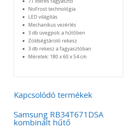
71 literes fagyasztó
NoFrost technológia
LED világítás
Mechanikus vezérlés
3 db üvegpolc a hűtőben
Zöldségtároló rekesz
3 db rekesz a fagyasztóban
Méretek: 180 x 60 x 54 cm
Kapcsolódó termékek
Samsung RB34T671DSA
kombinált hűtő