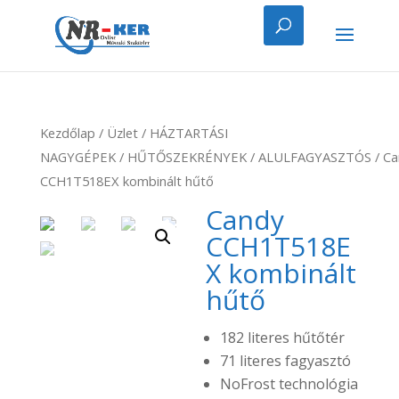
Kezdőlap
/
Üzlet
/
HÁZTARTÁSI
NAGYGÉPEK
/
HŰTŐSZEKRÉNYEK
/
ALULFAGYASZTÓS
/ Ca
CCH1T518EX kombinált hűtő
Candy
CCH1T518E
X kombinált
hűtő
182 literes hűtőtér
71 literes fagyasztó
NoFrost technológia