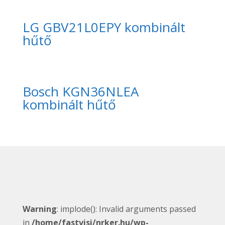
LG GBV21L0EPY kombinált
hűtő
Bosch KGN36NLEA
kombinált hűtő
Warning
: implode(): Invalid arguments passed
in
/home/fastvisi/nrker.hu/wp-