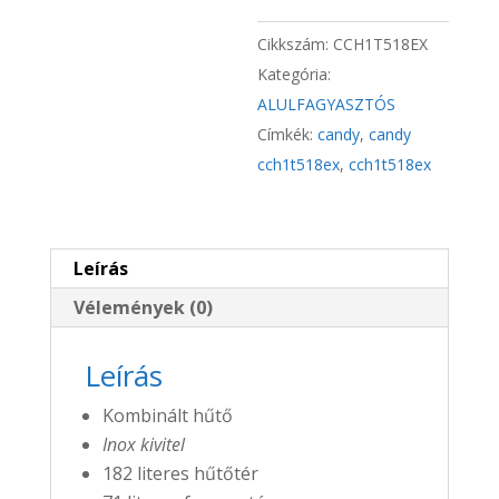
Cikkszám:
CCH1T518EX
Kategória:
ALULFAGYASZTÓS
Címkék:
candy
,
candy
cch1t518ex
,
cch1t518ex
Leírás
Vélemények (0)
Leírás
Kombinált hűtő
Inox kivitel
182 literes hűtőtér