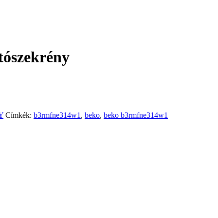
ószekrény
Y
Címkék:
b3rmfne314w1
,
beko
,
beko b3rmfne314w1