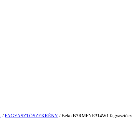
K
/
FAGYASZTÓSZEKRÉNY
/ Beko B3RMFNE314W1 fagyasztósz