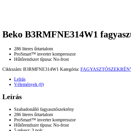
Beko B3RMFNE314W1 fagyaszt
286 literes űrtartalom
ProSmart™ inverter kompresszor
Hűtőrendszer típusa: No-frost
Cikkszám:
B3RMFNE314W1
Kategória:
FAGYASZTÓSZEKRÉN
Leírás
Vélemények (0)
Leírás
Szabadonálló fagyasztószekrény
286 literes űrtartalom
ProSmart™ inverter kompresszor
Hűtőrendszer típusa: No-frost
5 rekesz; 3 polc