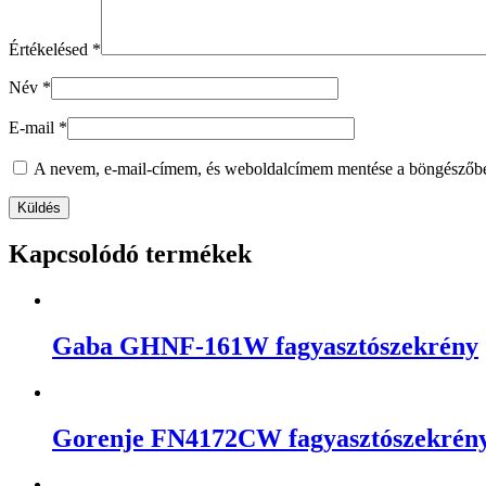
Értékelésed
*
Név
*
E-mail
*
A nevem, e-mail-címem, és weboldalcímem mentése a böngészőb
Kapcsolódó termékek
Gaba GHNF-161W fagyasztószekrény
Gorenje FN4172CW fagyasztószekrén