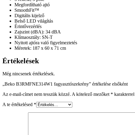
Megfordítható ajtó
SmoothFit™
Digitális kijelző
Belső LED világítás
Érintővezérlés
Zajszint (dBA): 34 dBA
Klímaosztály: SN-T
Nyitott ajtóra való figyelmeztetés
Méretek: 187 x 60 x 71 cm
Értékelések
Még nincsenek értékelések.
„Beko B3RMFNE314W1 fagyasztószekrény” értékelése elsőként
Az e-mail-címet nem tesszük közzé.
A kötelező mezőket
*
karakterrel
A te értékelésed
*