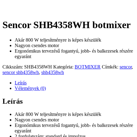
Sencor SHB4358WH botmixer
Akár 800 W teljesítményre is képes készülék
Nagyon csendes motor
Ergonómikus tervezésű fogantyú, jobb- és balkezesek részére
egyaránt
Cikkszám:
SHB4358WH
Kategória:
BOTMIXER
Címkék:
sencor
,
sencor shb4358wh
,
shb4358wh
Leírás
Vélemények (0)
Leírás
Akár 800 W teljesítményre is képes készülék
Nagyon csendes motor
Ergonómikus tervezésű fogantyú, jobb- és balkezesek részére
egyaránt
2 fordulatszám: standard és impulzus