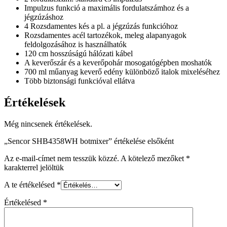
Impulzus funkció a maximális fordulatszámhoz és a
jégzúzáshoz
4 Rozsdamentes kés a pl. a jégzúzás funkcióhoz
Rozsdamentes acél tartozékok, meleg alapanyagok
feldolgozásához is használhatók
120 cm hosszúságú hálózati kábel
A keverőszár és a keverőpohár mosogatógépben moshatók
700 ml műanyag keverő edény különböző italok mixeléséhez
Több biztonsági funkcióval ellátva
Értékelések
Még nincsenek értékelések.
„Sencor SHB4358WH botmixer” értékelése elsőként
Az e-mail-címet nem tesszük közzé.
A kötelező mezőket
*
karakterrel jelöltük
A te értékelésed
*
Értékelésed
*