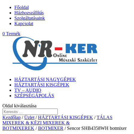
Főoldal
Házhozszállítás
Szolgáltatásaink
Kapcsolat
0 Termék
HÁZTARTÁSI NAGYGÉPEK
HÁZTARTÁSI KISGÉPEK
TV – AUDIO
SZÉPSÉGÁPOLÁS
Oldal kiválasztása
Kezdőlap
/
Üzlet
/
HÁZTARTÁSI KISGÉPEK
/
TÁLAS
MIXEREK & KÉZI MIXEREK &
BOTMIXEREK
/
BOTMIXER
/ Sencor SHB4358WH botmixer