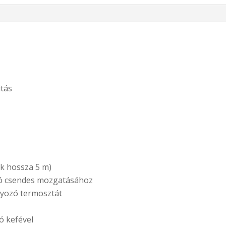
itás
z
ék hossza 5 m)
vó csendes mozgatásához
yozó termosztát
tó kefével