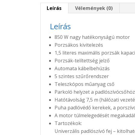
Leírás
Vélemények (0)
Leírás
850 W nagy hatékonyságú motor
Porzsákos kivitelezés
1,5 literes maximális porzsák kapac
Porzsák-telítettség jelző
Automata kábelbehúzás
5 szintes szűrőrendszer
Teleszkópos műanyag cső
Parkoló helyzet a padlószívócsőhö
Hatótávolság 7,5 m (hálózati vezet
Puha padlóvédő kerekek, a porszí
A motor túlmelegedését megakadál
Tartozékok:
Univerzális padlószívó fej – kitolha