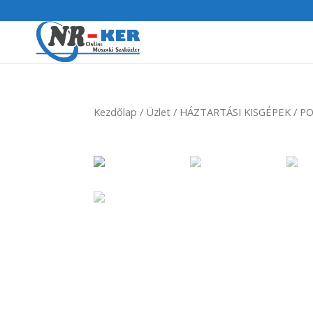
Kezdőlap
/
Üzlet
/
HÁZTARTÁSI KISGÉPEK
/
PO