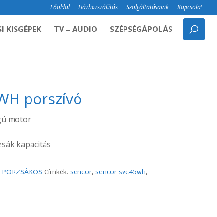
Főoldal
Házhozszállítás
Szolgáltatásaink
Kapcsolat
I KISGÉPEK
TV – AUDIO
SZÉPSÉGÁPOLÁS
WH porszívó
gú motor
rzsák kapacitás
:
PORZSÁKOS
Címkék:
sencor
,
sencor svc45wh
,