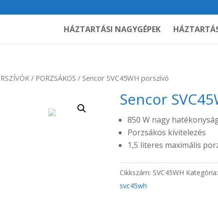
HÁZTARTÁSI NAGYGÉPEK
HÁZTARTÁS
RSZÍVÓK
/
PORZSÁKOS
/ Sencor SVC45WH porszívó
Sencor SVC45
850 W nagy hatékonysá
Porzsákos kivitelezés
1,5 literes maximális po
Cikkszám:
SVC45WH
Kategória
svc45wh