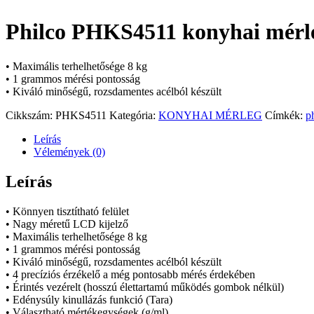
Philco PHKS4511 konyhai mérl
• Maximális terhelhetősége 8 kg
• 1 grammos mérési pontosság
• Kiváló minőségű, rozsdamentes acélból készült
Cikkszám:
PHKS4511
Kategória:
KONYHAI MÉRLEG
Címkék:
p
Leírás
Vélemények (0)
Leírás
• Könnyen tisztítható felület
• Nagy méretű LCD kijelző
• Maximális terhelhetősége 8 kg
• 1 grammos mérési pontosság
• Kiváló minőségű, rozsdamentes acélból készült
• 4 precíziós érzékelő a még pontosabb mérés érdekében
• Érintés vezérelt (hosszú élettartamú működés gombok nélkül)
• Edénysúly kinullázás funkció (Tara)
• Választható mértékegységek (g/ml)