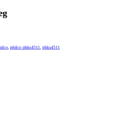
eg
hilco
,
philco phks4511
,
phks4511