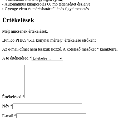
• Automatikus kikapcsolás 60 mp tétlenséget észlelve
• Gyenge elem és méréshatár túllépés figyelmeztetés
Értékelések
Még nincsenek értékelések.
„Philco PHKS4511 konyhai mérleg” értékelése elsőként
Az e-mail-címet nem tesszük közzé.
A kötelező mezőket
*
karakterrel
A te értékelésed
*
Értékelésed
*
Név
*
E-mail
*