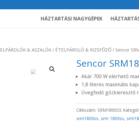
HÁZTARTÁSI NAGYGÉPEK
HÁZTARTÁS
ELPÁROLÓK & ASZALÓK
/
ÉTELPÁROLÓ & RIZSFŐZŐ
/ Sencor SRM
Sencor SRM180
Akár 700 W elérhető maxi
1,8 literes maximális kap
Üvegfedő gőzkieresztő n
Cikkszám:
SRM1800SS
Kategór
srm1800ss
,
srm 1800ss
,
srm18