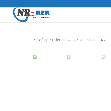
Kezdőlap
/
Üzlet
/
HÁZTARTÁSI KISGÉPEK
/
ÉT