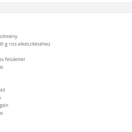
esítmény
00 g rizs elkészítéséhez
 felülettel
ás
ató
n
égén
ás