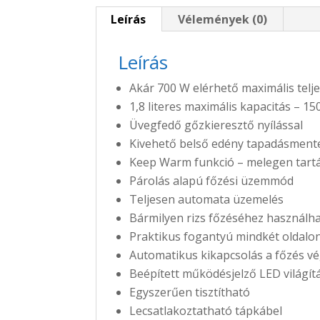
Leírás
Vélemények (0)
Leírás
Akár 700 W elérhető maximális telj
1,8 literes maximális kapacitás – 15
Üvegfedő gőzkieresztő nyílással
Kivehető belső edény tapadásmentes
Keep Warm funkció – melegen tart
Párolás alapú főzési üzemmód
Teljesen automata üzemelés
Bármilyen rizs főzéséhez használh
Praktikus fogantyú mindkét oldalo
Automatikus kikapcsolás a főzés v
Beépített működésjelző LED világít
Egyszerűen tisztítható
Lecsatlakoztatható tápkábel