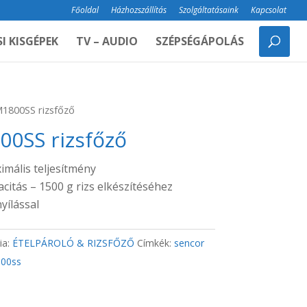
Főoldal
Házhozszállítás
Szolgáltatásaink
Kapcsolat
I KISGÉPEK
TV – AUDIO
SZÉPSÉGÁPOLÁS
1800SS rizsfőző
0SS rizsfőző
mális teljesítmény
acitás – 1500 g rizs elkészítéséhez
yílással
ia:
ÉTELPÁROLÓ & RIZSFŐZŐ
Címkék:
sencor
00ss