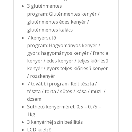
3 gluténmentes
program: Gluténmentes kenyér /
gluténmentes édes kenyér /
gluténmentes kalács
7 kenyérsütő
program: Hagyományos kenyér /
gyors hagyományos kenyér / francia
kenyér / édes kenyér / teljes kiőrlésű
kenyér / gyors teljes kiőrlésű kenyér
/ rozskenyér
7 további program: Kelt tészta /
tészta / torta / sütés / kása / müzli /
dzsem
Süthető kenyérméret: 0,5 – 0,75 –
1kg
3 kenyérhéj szín beállítás
LCD kijelző