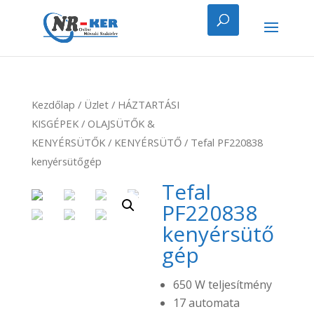
Kezdőlap
/
Üzlet
/
HÁZTARTÁSI
KISGÉPEK
/
OLAJSÜTŐK &
KENYÉRSÜTŐK
/
KENYÉRSÜTŐ
/ Tefal PF220838
kenyérsütőgép
Tefal
PF220838
kenyérsütő
gép
650 W teljesítmény
17 automata