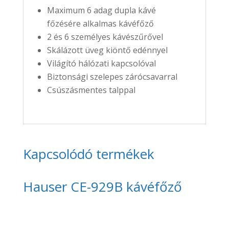
Maximum 6 adag dupla kávé
főzésére alkalmas kávéfőző
2 és 6 személyes kávészűrővel
Skálázott üveg kiöntő edénnyel
Világító hálózati kapcsolóval
Biztonsági szelepes zárócsavarral
Csúszásmentes talppal
Kapcsolódó termékek
Hauser CE-929B kávéfőző