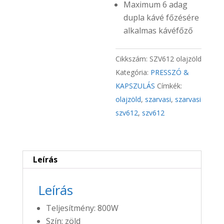
Maximum 6 adag
dupla kávé főzésére
alkalmas kávéfőző
Cikkszám:
SZV612 olajzöld
Kategória:
PRESSZÓ &
KAPSZULÁS
Címkék:
olajzöld
,
szarvasi
,
szarvasi
szv612
,
szv612
Leírás
Leírás
Teljesítmény: 800W
Szín: zöld