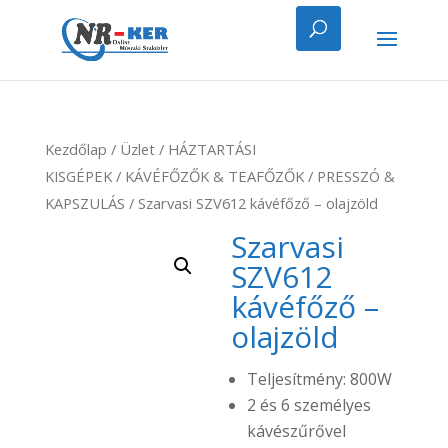
Kezdőlap
/
Üzlet
/
HÁZTARTÁSI
KISGÉPEK
/
KÁVÉFŐZŐK & TEAFŐZŐK
/
PRESSZÓ &
KAPSZULÁS
/ Szarvasi SZV612 kávéfőző – olajzöld
Szarvasi
SZV612
kávéfőző –
olajzöld
Teljesítmény: 800W
2 és 6 személyes
kávészűrővel