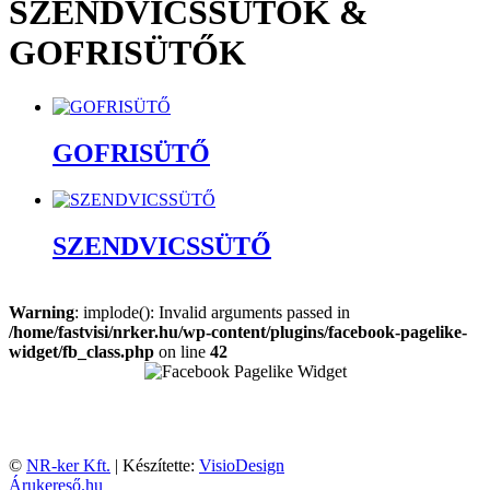
SZENDVICSSÜTŐK &
GOFRISÜTŐK
GOFRISÜTŐ
SZENDVICSSÜTŐ
Warning
: implode(): Invalid arguments passed in
/home/fastvisi/nrker.hu/wp-content/plugins/facebook-pagelike-
widget/fb_class.php
on line
42
©
NR-ker Kft.
| Készítette:
VisioDesign
Árukereső.hu