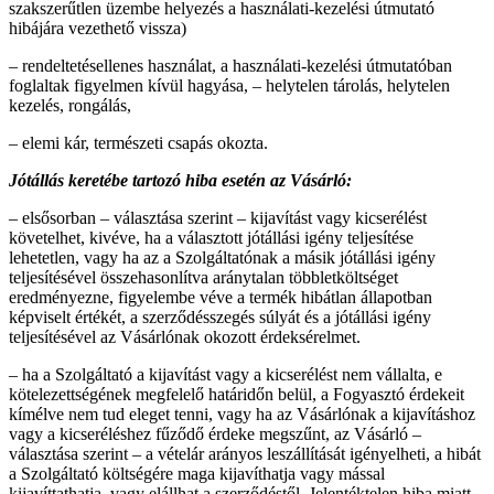
szakszerűtlen üzembe helyezés a használati-kezelési útmutató
hibájára vezethető vissza)
– rendeltetésellenes használat, a használati-kezelési útmutatóban
foglaltak figyelmen kívül hagyása, – helytelen tárolás, helytelen
kezelés, rongálás,
– elemi kár, természeti csapás okozta.
Jótállás keretébe tartozó hiba esetén az Vásárló:
– elsősorban – választása szerint – kijavítást vagy kicserélést
követelhet, kivéve, ha a választott jótállási igény teljesítése
lehetetlen, vagy ha az a Szolgáltatónak a másik jótállási igény
teljesítésével összehasonlítva aránytalan többletköltséget
eredményezne, figyelembe véve a termék hibátlan állapotban
képviselt értékét, a szerződésszegés súlyát és a jótállási igény
teljesítésével az Vásárlónak okozott érdeksérelmet.
– ha a Szolgáltató a kijavítást vagy a kicserélést nem vállalta, e
kötelezettségének megfelelő határidőn belül, a Fogyasztó érdekeit
kímélve nem tud eleget tenni, vagy ha az Vásárlónak a kijavításhoz
vagy a kicseréléshez fűződő érdeke megszűnt, az Vásárló –
választása szerint – a vételár arányos leszállítását igényelheti, a hibát
a Szolgáltató költségére maga kijavíthatja vagy mással
kijavíttathatja, vagy elállhat a szerződéstől. Jelentéktelen hiba miatt