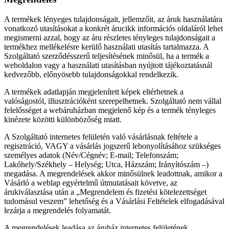
A termékek lényeges tulajdonságait, jellemzőit, az áruk használatára
vonatkozó utasításokat a konkrét árucikk információs oldaláról lehet
megismerni azzal, hogy az áru részletes tényleges tulajdonságait a
termékhez mellékelésre kerülő használati utasítás tartalmazza. A
Szolgáltató szerződésszerű teljesítésének minősül, ha a termék a
weboldalon vagy a használati utasításban nyújtott tájékoztatásnál
kedvezőbb, előnyösebb tulajdonságokkal rendelkezik.
A termékek adatlapján megjelenített képek eltérhetnek a
valóságostól, illusztrációként szerepelhetnek. Szolgáltató nem vállal
felelősséget a webáruházban megjelenő kép és a termék tényleges
kinézete közötti különbözőség miatt.
A Szolgáltató internetes felületén való vásárlásnak feltétele a
regisztráció, VAGY a vásárlás jogszerű lebonyolításához szükséges
személyes adatok (Név/Cégnév; E-mail; Telefonszám;
Lakóhely/Székhely – Helység; Utca, Házszám; Irányítószám –)
megadása. A megrendelések akkor minősülnek leadottnak, amikor a
Vásárló a weblap egyértelmű útmutatásait követve, az
árukiválasztása után a „Megrendelem és fizetési kötelezettséget
tudomásul veszem” lehetőség és a Vásárlási Feltételek elfogadásával
lezárja a megrendelés folyamatát.
A megrendelések leadása az áruház internetes felületének