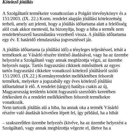
Kötelező jótállás
A Szolgáltatót termékeire vonatkozóan a Polgári törvénykönyv és a
151/2003. (IX. 22.) Korm. rendelet alapján jótállási kötelezettség
terheli, amely azt jelenti, hogy a jótállás időtartama alatt a felelősség
alól csak akkor mentesül, ha bizonyítja, hogy a hiba a termék nem
rendeltetésszerű használatára vezethető vissza. A jótállás időtartama
egy év. E határidő elmulasztása jogvesztéssel jár.
A jótállás időtartama (a jótállási idő) a tényleges teljesítéssel, tehát a
terméknek az Vásárló részére történő átadásával, vagy ha az üzembe
helyezést a Szolgáltató vagy annak megbízottja végzi, az üzembe
helyezés napja. Tartós fogyasztási cikknek minősülnek az egyes
tartós fogyasztási cikkekre vonatkozó kötelező jótállásról szóló
151/2003. (IX.22.) Kormányrendelet mellékletében felsorolt
termékek, melyekre a jogszabály egy éves kötelező jótállási
időtartalmat ír elő. A rendelet (tárgyi) hatálya csakis az új,
Magyarország területén kötött fogyasztói szerződés keretében
értékesített és a rendelet mellékletében felsorolt termékekre
vonatkozik.
Nem tartozik jótállás alá a hiba, ha annak oka a termék Vásárló
részére való átadását követően lépett fel, így például, ha a hibát
– szakszerűtlen üzembe helyezés (kivéve, ha az üzembe helyezést a
Szolgáltató, vagy annak megbízottja végezte el, illetve ha a