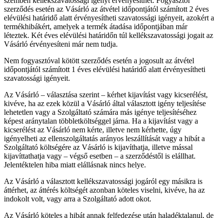
szemben kellékszavatossági igényt érvényesíthet. Fogyasztói
szerződés esetén az Vásárló az átvétel időpontjától számított 2 éves
elévülési határidő alatt érvényesítheti szavatossági igényeit, azokért a
termékhibákért, amelyek a termék átadása időpontjában már
léteztek. Két éves elévülési határidőn túl kellékszavatossági jogait az
Vásárló érvényesíteni már nem tudja.
Nem fogyasztóval kötött szerződés esetén a jogosult az átvétel
időpontjától számított 1 éves elévülési határidő alatt érvényesítheti
szavatossági igényeit.
Az Vásárló – választása szerint – kérhet kijavítást vagy kicserélést,
kivéve, ha az ezek közül a Vásárló által választott igény teljesítése
lehetetlen vagy a Szolgáltató számára más igénye teljesítéséhez
képest aránytalan többletköltséggel járna. Ha a kijavítást vagy a
kicserélést az Vásárló nem kérte, illetve nem kérhette, úgy
igényelheti az ellenszolgáltatás arányos leszállítását vagy a hibát a
Szolgáltató költségére az Vásárló is kijavíthatja, illetve mással
kijavíttathatja vagy – végső esetben – a szerződéstől is elállhat.
Jelentéktelen hiba miatt elállásnak nincs helye.
Az Vásárló a választott kellékszavatossági jogáról egy másikra is
áttérhet, az áttérés költségét azonban köteles viselni, kivéve, ha az
indokolt volt, vagy arra a Szolgáltató adott okot.
Az Vásárló köteles a hibát annak felfedezése után haladéktalanul, de