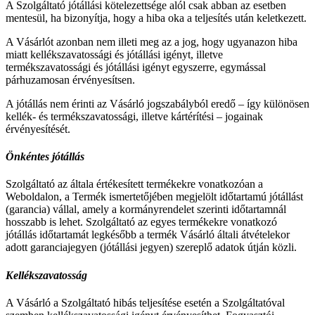
A Szolgáltató jótállási kötelezettsége alól csak abban az esetben
mentesül, ha bizonyítja, hogy a hiba oka a teljesítés után keletkezett.
A Vásárlót azonban nem illeti meg az a jog, hogy ugyanazon hiba
miatt kellékszavatossági és jótállási igényt, illetve
termékszavatossági és jótállási igényt egyszerre, egymással
párhuzamosan érvényesítsen.
A jótállás nem érinti az Vásárló jogszabályból eredő – így különösen
kellék- és termékszavatossági, illetve kártérítési – jogainak
érvényesítését.
Önkéntes jótállás
Szolgáltató az általa értékesített termékekre vonatkozóan a
Weboldalon, a Termék ismertetőjében megjelölt időtartamú jótállást
(garancia) vállal, amely a kormányrendelet szerinti időtartamnál
hosszabb is lehet. Szolgáltató az egyes termékekre vonatkozó
jótállás időtartamát legkésőbb a termék Vásárló általi átvételekor
adott garanciajegyen (jótállási jegyen) szereplő adatok útján közli.
Kellékszavatosság
A Vásárló a Szolgáltató hibás teljesítése esetén a Szolgáltatóval