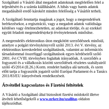
Szolgáltató a Vásárló által megadott adatoknak megfelelően felel a
teljesítésért és a számla kiállításáért. A hibás vagy hamis adatok
megadásából eredő károkért minden felelősség a Vásárlót terheli.
A Szolgáltató fenntartja magának a jogot, hogy a megrendelések
beérkezésekor, a regisztráció, vagy a megadott adatok valódisága
kérdéses vagy értelmezhetetlen, az adatokat törölje, és az ezekkel
együtt feladott megrendelés(eke)t érvénytelennek minősítse.
A megrendelés elektronikus úton megkötött szerződésnek minősül,
amelyre a polgári törvénykönyvről szóló 2013. évi V. törvény, az
elektronikus kereskedelmi szolgáltatások, valamint az információs
társadalommal összefüggő szolgáltatások egyes kérdéseiről szóló
2001. évi CVIII. törvényben foglaltak irányadóak. A szerződés a
fogyasztó és a vállalkozás közötti szerződések részletes szabályairól
szóló 45/2014 (II.26.) Korm. rendelet hatálya alá tartozik, és szem
előtt tartja a fogyasztók jogairól szóló Európai Parlament és a Tanács
2011/83/EU irányelvének rendelkezéseit.
Átvétellel kapcsolatos és Fizetési feltételek
A Vásárló a Szolgáltató által biztosított fizetési módokról illetve
átvételi lehetőségekről a
www
.nrker.hu/szallitas
oldalon
tájékozódhat.