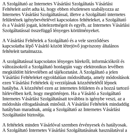
A Szolgáltató az Internetes Vásárlási Szolgáltatás Vásárlási
Feltételeit azért adta ki, hogy ebben részletesen szabályozza az
Internetes Vásárlási Szolgáltatással, illetve a Szolgáltató internetes
felületének igénybevételével kapcsolatos feltételeket, a Szolgáltató
és a Vásárló jogait, kötelezettségeit és egyéb, az Internetes Vásárlási
Szolgáltatással összefüggő lényeges körülményeket.
A Vásárlási Feltételek a Szolgáltató és a vele szerződéses
kapcsolatba lépő Vásárló között létrejövő jogviszony általános
feltételeit tartalmazza.
A szolgáltatással kapcsolatos lényeges hírekről, információkról és
változásokról a Szolgáltató honlapján vagy elektronikus levélben
megküldött hírlevelében ad tájékoztatást. A Szolgáltató a jelen
Vásárlási Feltételeket egyoldalúan módosíthatja, amely módosítások
ezen Vásárlási Feltételek új verziójának közzétételétől lépnek
hatályba. A közzététel ezen az internetes felületen és a hozzá tartozó
hírlevélben kell, hogy megtörténjen. Ha a Vásárló a Szolgáltató
Internetes Vásárlási Szolgáltatásait továbbra is igénybe veszi, az a
módosítás elfogadásának minősül. A Vásárlási Feltételek mindaddig
hatályban maradnak, amíg a Szolgáltató az Internetes Vásárlási
Szolgáltatást biztosítja.
A feltételek minden Vásárlóval szemben érvényesek és hatályosak.
A Szolgáltató Internetes Vásárlási Szolgáltatásának használatával a