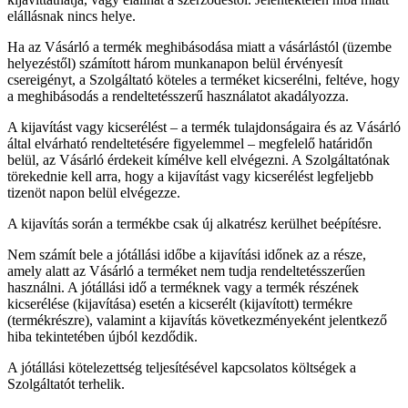
elállásnak nincs helye.
Ha az Vásárló a termék meghibásodása miatt a vásárlástól (üzembe
helyezéstől) számított három munkanapon belül érvényesít
csereigényt, a Szolgáltató köteles a terméket kicserélni, feltéve, hogy
a meghibásodás a rendeltetésszerű használatot akadályozza.
A kijavítást vagy kicserélést – a termék tulajdonságaira és az Vásárló
által elvárható rendeltetésére figyelemmel – megfelelő határidőn
belül, az Vásárló érdekeit kímélve kell elvégezni. A Szolgáltatónak
törekednie kell arra, hogy a kijavítást vagy kicserélést legfeljebb
tizenöt napon belül elvégezze.
A kijavítás során a termékbe csak új alkatrész kerülhet beépítésre.
Nem számít bele a jótállási időbe a kijavítási időnek az a része,
amely alatt az Vásárló a terméket nem tudja rendeltetésszerűen
használni. A jótállási idő a terméknek vagy a termék részének
kicserélése (kijavítása) esetén a kicserélt (kijavított) termékre
(termékrészre), valamint a kijavítás következményeként jelentkező
hiba tekintetében újból kezdődik.
A jótállási kötelezettség teljesítésével kapcsolatos költségek a
Szolgáltatót terhelik.