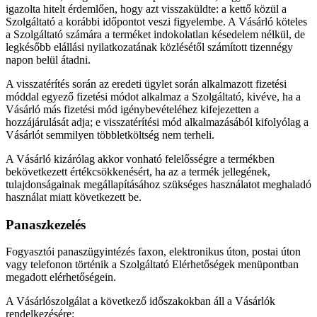
igazolta hitelt érdemlően, hogy azt visszaküldte: a kettő közül a
Szolgáltató a korábbi időpontot veszi figyelembe. A Vásárló köteles
a Szolgáltató számára a terméket indokolatlan késedelem nélkül, de
legkésőbb elállási nyilatkozatának közlésétől számított tizennégy
napon belül átadni.
A visszatérítés során az eredeti ügylet során alkalmazott fizetési
móddal egyező fizetési módot alkalmaz a Szolgáltató, kivéve, ha a
Vásárló más fizetési mód igénybevételéhez kifejezetten a
hozzájárulását adja; e visszatérítési mód alkalmazásából kifolyólag a
Vásárlót semmilyen többletköltség nem terheli.
A Vásárló kizárólag akkor vonható felelősségre a termékben
bekövetkezett értékcsökkenésért, ha az a termék jellegének,
tulajdonságainak megállapításához szükséges használatot meghaladó
használat miatt következett be.
Panaszkezelés
Fogyasztói panaszügyintézés faxon, elektronikus úton, postai úton
vagy telefonon történik a Szolgáltató Elérhetőségek menüpontban
megadott elérhetőségein.
A Vásárlószolgálat a következő időszakokban áll a Vásárlók
rendelkezésére: