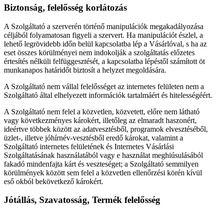
Biztonság, felelősség korlátozás
A Szolgáltató a szerverén történő manipulációk megakadályozása
céljából folyamatosan figyeli a szervert. Ha manipulációt észlel, a
lehető legrövidebb időn belül kapcsolatba lép a Vásárlóval, s ha az
eset összes körülményei nem indokolják a szolgáltatás előzetes
értesítés nélküli felfüggesztését, a kapcsolatba lépéstől számított öt
munkanapos határidőt biztosít a helyzet megoldására.
A Szolgáltató nem vállal felelősséget az internetes felületen nem a
Szolgáltató által elhelyezett információk tartalmáért és hitelességéért.
A Szolgáltató nem felel a közvetlen, közvetett, előre nem látható
vagy következményes károkért, illetőleg az elmaradt haszonért,
ideértve többek között az adatvesztésből, programok elvesztéséből,
üzlet-, illetve jóhírnév-vesztésből eredő károkat, valamint a
Szolgáltató internetes felületének és Internetes Vásárlási
Szolgáltatásának használatából vagy e használat meghiúsulásából
fakadó mindenfajta kárt és veszteséget; a Szolgáltató semmilyen
körülmények között sem felel a közvetlen ellenőrzési körén kívül
eső okból bekövetkező károkért.
Jótállás, Szavatosság, Termék felelősség