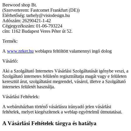
Beewood shop Bt.
(Szerverterem: Fastcomet Frankfurt (DE))
Elérhetőség: tarhely@visiodesign.hu
Adószám: 26290421-1-42
Cégjegyzékszám: 01-06-793224
cím: 1162 Budapest Veres Péter út 52.
Termék:
A
www.nrker.hu
weblapra feltöltött valamennyi ingó dolog
Vásárló:
Aki a Szolgáltató Internetes Vásárlási Szolgáltatását igénybe veszi, a
Szolgáltató internetes felületén regisztráltatja magát vagy e felületen
keresztül árut, szolgáltatást megrendel, vásárol, illetve a Szolgáltató
internetes felületét használja.
Vásárlási Feltételek:
A webáruházban történő vásárlásra irányadó jelen vásárlási
feltételek, melyet kiegészítenek a weblap egyértelmű útmutatásai.
A Vásárlási Feltételek tárgya és hatálya