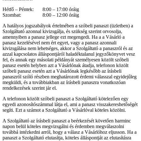
Hétfő – Péntek: 8:00 – 17:00 óráig
Szombat: 8:00 – 12:00 óráig
A hatályos jogszabályok értelmében a szóbeli panaszt (üzletben) a
Szolgáltató azonnal kivizsgálja, és szükség szerint orvosolja,
amennyiben a panasz jellege ezt megengedi. Ha a a Vásárló a
panasz kezelésével nem ért egyet, vagy a panasz azonnali
kivizsgálása nem lehetséges, akkor a Szolgáltató a panaszról és az
azzal kapcsolatos álláspontjáról haladéktalanul jegyzőkönyvet vesz
fel, és annak egy másolati példányát személyesen közölt szóbeli
panasz esetén helyben azt a Vásárlónak átadja, telefonon közölt
szóbeli panasz esetén azt a Vásárlónak legkésőbb az írásbeli
panaszról szóló részben meghatározott érdemi válasszal egyidejűleg
megküldi, és a továbbiakban az írásbeli panaszra vonatkozóan
rendelkezések szerint jár el.
A telefonon közölt szóbeli panaszt a Szolgáltató kötelezően egy
egyedi azonosítószámmal látja el, ami a panasz visszakereshetőségét
segíti. Ezt a számot a Szolgáltató a Vásárlóval köteles közölni.
A Szolgáltató az írásbeli panaszt a beérkezését követően harminc
napon belül köteles megvizsgálni és érdemben megválaszolni
továbbá intézkedni arról, hogy a válasz a Vásárlóhoz eljusson. Ha a
panaszt a Szolgáltató elutasítja, köteles álláspontját az elutasításra