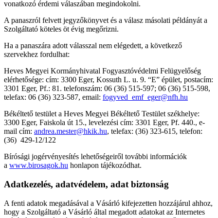
vonatkozó érdemi válaszában megindokolni.
A panaszról felvett jegyzőkönyvet és a válasz másolati példányát a
Szolgáltató köteles öt évig megőrizni.
Ha a panaszára adott válasszal nem elégedett, a következő
szervekhez fordulhat:
Heves Megyei Kormányhivatal Fogyasztóvédelmi Felügyelőség
elérhetősége: cím: 3300 Eger, Kossuth L. u. 9. “E” épület, postacím:
3301 Eger, Pf.: 81. telefonszám: 06 (36) 515-597; 06 (36) 515-598,
telefax: 06 (36) 323-587, email:
fogyved_emf_eger@nfh.hu
Békéltető testület a Heves Megyei Békéltető Testület székhelye:
3300 Eger, Faiskola út 15., levelezési cím: 3301 Eger, Pf. 440., e-
mail cím:
andrea.mester@hkik.hu
, telefax: (36) 323-615, telefon:
(36) 429-12/122
Bírósági jogérvényesítés lehetőségeiről további információk
a
www.birosagok.hu
honlapon tájékozódhat.
Adatkezelés, adatvédelem, adat biztonság
A fenti adatok megadásával a Vásárló kifejezetten hozzájárul ahhoz,
hogy a Szolgáltató a Vásárló által megadott adatokat az Internetes