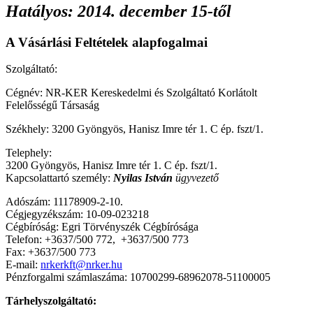
Hatályos: 2014. december 15-től
A Vásárlási Feltételek alapfogalmai
Szolgáltató:
Cégnév: NR-KER Kereskedelmi és Szolgáltató Korlátolt
Felelősségű Társaság
Székhely: 3200 Gyöngyös, Hanisz Imre tér 1. C ép. fszt/1.
Telephely:
3200 Gyöngyös, Hanisz Imre tér 1. C ép. fszt/1.
Kapcsolattartó személy:
Nyilas István
ügyvezető
Adószám: 11178909-2-10.
Cégjegyzékszám: 10-09-023218
Cégbíróság: Egri Törvényszék Cégbírósága
Telefon: +3637/500 772, +3637/500 773
Fax: +3637/500 773
E-mail:
nrkerkft@nrker.hu
Pénzforgalmi számlaszáma: 10700299-68962078-51100005
Tárhelyszolgáltató: