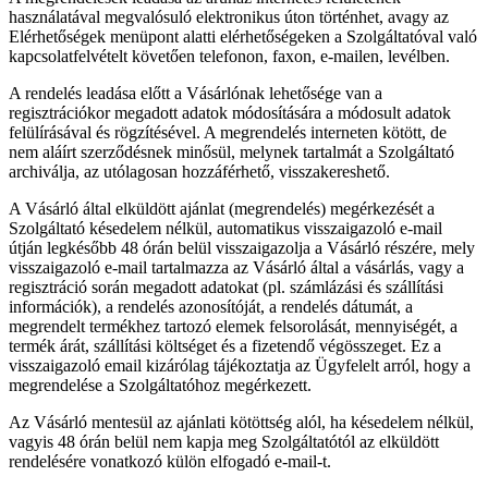
használatával megvalósuló elektronikus úton történhet, avagy az
Elérhetőségek menüpont alatti elérhetőségeken a Szolgáltatóval való
kapcsolatfelvételt követően telefonon, faxon, e-mailen, levélben.
A rendelés leadása előtt a Vásárlónak lehetősége van a
regisztrációkor megadott adatok módosítására a módosult adatok
felülírásával és rögzítésével. A megrendelés interneten kötött, de
nem aláírt szerződésnek minősül, melynek tartalmát a Szolgáltató
archiválja, az utólagosan hozzáférhető, visszakereshető.
A Vásárló által elküldött ajánlat (megrendelés) megérkezését a
Szolgáltató késedelem nélkül, automatikus visszaigazoló e-mail
útján legkésőbb 48 órán belül visszaigazolja a Vásárló részére, mely
visszaigazoló e-mail tartalmazza az Vásárló által a vásárlás, vagy a
regisztráció során megadott adatokat (pl. számlázási és szállítási
információk), a rendelés azonosítóját, a rendelés dátumát, a
megrendelt termékhez tartozó elemek felsorolását, mennyiségét, a
termék árát, szállítási költséget és a fizetendő végösszeget. Ez a
visszaigazoló email kizárólag tájékoztatja az Ügyfelelt arról, hogy a
megrendelése a Szolgáltatóhoz megérkezett.
Az Vásárló mentesül az ajánlati kötöttség alól, ha késedelem nélkül,
vagyis 48 órán belül nem kapja meg Szolgáltatótól az elküldött
rendelésére vonatkozó külön elfogadó e-mail-t.