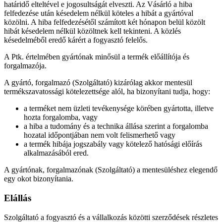
határidő elteltével e jogosultságát elveszti. Az Vásárló a hiba
felfedezése után késedelem nélkül köteles a hibát a gyártóval
közölni. A hiba felfedezésétől számított két hónapon belül közölt
hibát késedelem nélkül közöltnek kell tekinteni. A közlés
késedelméből eredő kárért a fogyasztó felelős.
A Ptk. értelmében gyártónak minősül a termék előállítója és
forgalmazója.
A gyártó, forgalmazó (Szolgáltató) kizárólag akkor mentesül
termékszavatossági kötelezettsége alól, ha bizonyítani tudja, hogy:
a terméket nem üzleti tevékenysége körében gyártotta, illetve
hozta forgalomba, vagy
a hiba a tudomány és a technika állása szerint a forgalomba
hozatal időpontjában nem volt felismerhető vagy
a termék hibája jogszabály vagy kötelező hatósági előírás
alkalmazásából ered.
A gyártónak, forgalmazónak (Szolgáltató) a mentesüléshez elegendő
egy okot bizonyítania.
Elállás
Szolgáltató a fogyasztó és a vállalkozás közötti szerződések részletes