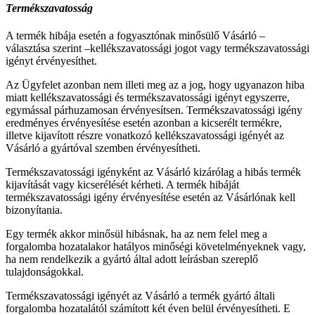
Termékszavatosság
A termék hibája esetén a fogyasztónak minősülő Vásárló –
választása szerint –kellékszavatossági jogot vagy termékszavatossági
igényt érvényesíthet.
Az Ügyfelet azonban nem illeti meg az a jog, hogy ugyanazon hiba
miatt kellékszavatossági és termékszavatossági igényt egyszerre,
egymással párhuzamosan érvényesítsen. Termékszavatossági igény
eredményes érvényesítése esetén azonban a kicserélt termékre,
illetve kijavított részre vonatkozó kellékszavatossági igényét az
Vásárló a gyártóval szemben érvényesítheti.
Termékszavatossági igényként az Vásárló kizárólag a hibás termék
kijavítását vagy kicserélését kérheti. A termék hibáját
termékszavatossági igény érvényesítése esetén az Vásárlónak kell
bizonyítania.
Egy termék akkor minősül hibásnak, ha az nem felel meg a
forgalomba hozatalakor hatályos minőségi követelményeknek vagy,
ha nem rendelkezik a gyártó által adott leírásban szereplő
tulajdonságokkal.
Termékszavatossági igényét az Vásárló a termék gyártó általi
forgalomba hozatalától számított két éven belül érvényesítheti. E