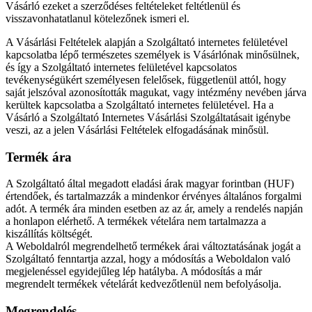
Vásárló ezeket a szerződéses feltételeket feltétlenül és
visszavonhatatlanul kötelezőnek ismeri el.
A Vásárlási Feltételek alapján a Szolgáltató internetes felületével
kapcsolatba lépő természetes személyek is Vásárlónak minősülnek,
és így a Szolgáltató internetes felületével kapcsolatos
tevékenységükért személyesen felelősek, függetlenül attól, hogy
saját jelszóval azonosították magukat, vagy intézmény nevében járva
kerültek kapcsolatba a Szolgáltató internetes felületével. Ha a
Vásárló a Szolgáltató Internetes Vásárlási Szolgáltatásait igénybe
veszi, az a jelen Vásárlási Feltételek elfogadásának minősül.
Termék ára
A Szolgáltató által megadott eladási árak magyar forintban (HUF)
értendőek, és tartalmazzák a mindenkor érvényes általános forgalmi
adót. A termék ára minden esetben az az ár, amely a rendelés napján
a honlapon elérhető. A termékek vételára nem tartalmazza a
kiszállítás költségét.
A Weboldalról megrendelhető termékek árai változtatásának jogát a
Szolgáltató fenntartja azzal, hogy a módosítás a Weboldalon való
megjelenéssel egyidejűleg lép hatályba. A módosítás a már
megrendelt termékek vételárát kedvezőtlenül nem befolyásolja.
Megrendelés