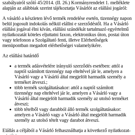
szabályairól szóló 45/2014. (II. 26.) Kormányrendelet 1. melléklete
alapján az alábbiak szerint tájékoztatja Vásárlót az elállási jogáról:
A vásárló a készleten lévő termék rendelése esetén, tizennégy napon
belül jogosult indokolás nélkül elállni e szerződéstől. Ha a Vásárló
elállási jogával élni kíván, elállási szándékát tartalmazó egyértelmű
nyilatkozatát köteles eljuttatni faxon, elektronikus úton, postai úton
vagy telefonon a Szolgáltató fenti, illetve Elérhetőségek
menüpontban megadott elérhetőségei valamelyikére.
Az elállási határidő
a termék adásvételére irányuló szerződés esetében: attól a
naptól számított tizennégy nap elteltével jár le, amelyen a
Vásárló vagy a Vásárló által megjelölt harmadik személy a
terméket átveszi.;
több termék szolgáltatásakor: attól a naptól számított
tizennégy nap elteltével jár le, amelyen a Vásárló vagy a
Vásárló által megjelölt harmadik személy az utolsó terméket
átveszi;
több tételből vagy darabból álló termék szolgáltatásakor:
amelyen a Vásárló vagy a Vásárló által megjelölt harmadik
személy az utolsó tételt vagy darabot átveszi.
Elállás a céljából a Vásárló felhasználhatja a következő nyilatkozat-