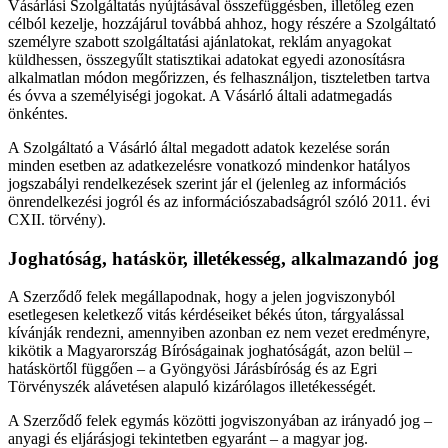
Vásárlási Szolgáltatás nyújtásával összefüggésben, illetőleg ezen
célból kezelje, hozzájárul továbbá ahhoz, hogy részére a Szolgáltató
személyre szabott szolgáltatási ajánlatokat, reklám anyagokat
küldhessen, összegyűlt statisztikai adatokat egyedi azonosításra
alkalmatlan módon megőrizzen, és felhasználjon, tiszteletben tartva
és óvva a személyiségi jogokat. A Vásárló általi adatmegadás
önkéntes.
A Szolgáltató a Vásárló által megadott adatok kezelése során
minden esetben az adatkezelésre vonatkozó mindenkor hatályos
jogszabályi rendelkezések szerint jár el (jelenleg az információs
önrendelkezési jogról és az információszabadságról szóló 2011. évi
CXII. törvény).
Joghatóság, hatáskör, illetékesség, alkalmazandó jog
A Szerződő felek megállapodnak, hogy a jelen jogviszonyból
esetlegesen keletkező vitás kérdéseiket békés úton, tárgyalással
kívánják rendezni, amennyiben azonban ez nem vezet eredményre,
kikötik a Magyarország Bíróságainak joghatóságát, azon belül –
hatáskörtől függően – a Gyöngyösi Járásbíróság és az Egri
Törvényszék alávetésen alapuló kizárólagos illetékességét.
A Szerződő felek egymás közötti jogviszonyában az irányadó jog –
anyagi és eljárásjogi tekintetben egyaránt – a magyar jog.