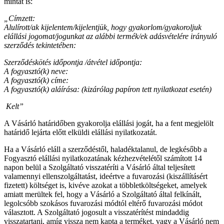
mintát is:
„Címzett:
Alulírott/ak kijelentem/kijelentjük, hogy gyakorlom/gyakoroljuk
elállási jogomat/jogunkat az alábbi termék/ek adásvételére irányuló
szerződés tekintetében:
Szerződéskötés időpontja /átvétel időpontja:
A fogyasztó(k) neve:
A fogyasztó(k) címe:
A fogyasztó(k) aláírása: (kizárólag papíron tett nyilatkozat esetén)
Kelt”
A Vásárló határidőben gyakorolja elállási jogát, ha a fent megjelölt
határidő lejárta előtt elküldi elállási nyilatkozatát.
Ha a Vásárló eláll a szerződéstől, haladéktalanul, de legkésőbb a
Fogyasztó elállási nyilatkozatának kézhezvételétől számított 14
napon belül a Szolgáltató visszatéríti a Vásárló által teljesített
valamennyi ellenszolgáltatást, ideértve a fuvarozási (kiszállításért
fizetett) költséget is, kivéve azokat a többletköltségeket, amelyek
amiatt merültek fel, hogy a Vásárló a Szolgáltató által felkínált,
legolcsóbb szokásos fuvarozási módtól eltérő fuvarozási módot
választott. A Szolgáltató jogosult a visszatérítést mindaddig
visszatartani, amíg vissza nem kapta a terméket, vagy a Vásárló nem