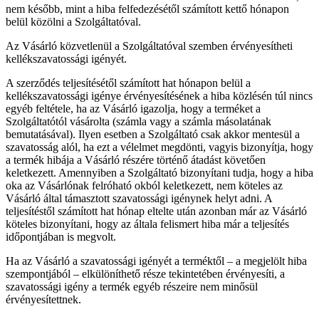
nem később, mint a hiba felfedezésétől számított kettő hónapon
belül közölni a Szolgáltatóval.
Az Vásárló közvetlenül a Szolgáltatóval szemben érvényesítheti
kellékszavatossági igényét.
A szerződés teljesítésétől számított hat hónapon belül a
kellékszavatossági igénye érvényesítésének a hiba közlésén túl nincs
egyéb feltétele, ha az Vásárló igazolja, hogy a terméket a
Szolgáltatótól vásárolta (számla vagy a számla másolatának
bemutatásával). Ilyen esetben a Szolgáltató csak akkor mentesül a
szavatosság alól, ha ezt a vélelmet megdönti, vagyis bizonyítja, hogy
a termék hibája a Vásárló részére történő átadást követően
keletkezett. Amennyiben a Szolgáltató bizonyítani tudja, hogy a hiba
oka az Vásárlónak felróható okból keletkezett, nem köteles az
Vásárló által támasztott szavatossági igénynek helyt adni. A
teljesítéstől számított hat hónap eltelte után azonban már az Vásárló
köteles bizonyítani, hogy az általa felismert hiba már a teljesítés
időpontjában is megvolt.
Ha az Vásárló a szavatossági igényét a terméktől – a megjelölt hiba
szempontjából – elkülöníthető része tekintetében érvényesíti, a
szavatossági igény a termék egyéb részeire nem minősül
érvényesítettnek.